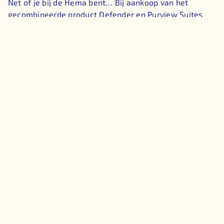
Net of je bij de Hema bent… Bij aankoop van het
gecombineerde product Defender en Purview Suites
voor Microsoft 365 Business Premium betaal je EUR
14,50 per gebruiker per maand met een abonnement
van 12 maanden. Opnieuw geldt: het minimum aantal
licenties dat moet worden aangeschaft is 25, het
maximum is 300 en alle gelicentieerde gebruikers
moeten gelicentieerd zijn met Microsoft 365 Business
Premium.
Wil je meer weten,
neem dan contact met ons op
voor
hulp.