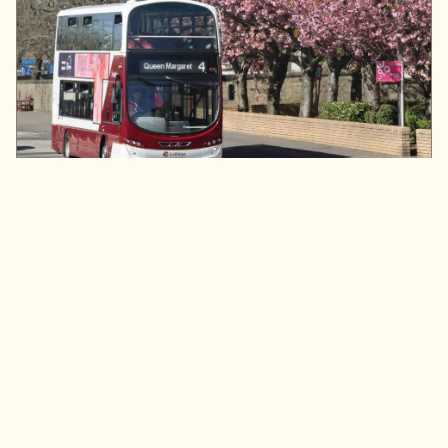
Lothian Buses bespaart
licentiekosten met Synergi en
Quexcel
Lothian Buses, het grootste gemeentelijke
busbedrijf van het VK, wilde grip op Microsoft-
licenties en kosten. Met Synergi en Quexcel
koos het bedrijf voor een proactieve SAM-
aanpak die compliance borgt en concrete
besparingen oplevert.